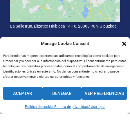
La Salle Irun, Elizatxo Hiribidea 14-16, 20303 Irun, Gipuzkoa
Manage Cookie Consent
Para brindar las mejores experiencias, utilizamos tecnologías como cookies para
almacenar y/o acceder a la información del dispositivo. El consentimiento para estas
tecnologías nos permitirá procesar datos como el comportamiento de navegación o
identificaciones únicas en este sitio. No dar su consentimiento o retirarlo puede
afectar negativamente a ciertas características y funciones.
CANAL INTERNO DE INFORMACIÓN
ACEPTAR
DENEGAR
VER PREFERENCIAS
CÓDIGO ÉTICO
PACTO EDUCATIVO GLOBAL
Política de cookies
Política de privacidad
Aviso legal
Aviso legal
Política de
Política de
cookies
privacidad