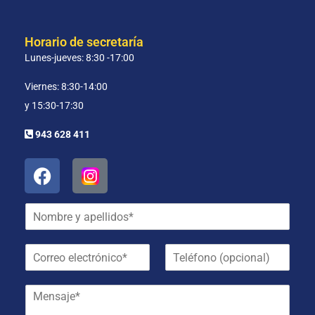
Horario de secretaría
Lunes-jueves: 8:30 -17:00
Viernes: 8:30-14:00
y 15:30-17:30
943 628 411
N
o
m
C
T
b
o
e
r
r
l
e
M
r
é
y
e
e
f
a