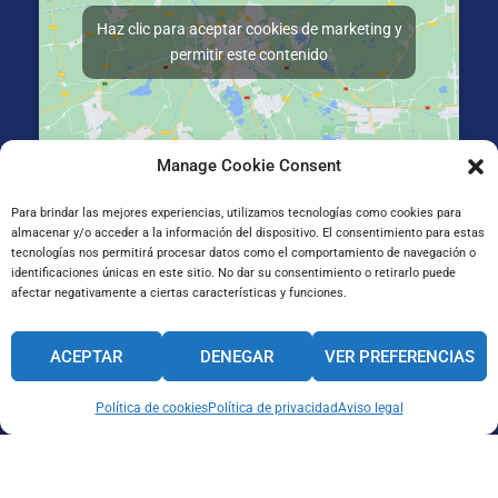
Haz clic para aceptar cookies de marketing y
permitir este contenido
Manage Cookie Consent
La Salle Irun, Elizatxo Hiribidea 14-16, 20303 Irun, Gipuzkoa
Para brindar las mejores experiencias, utilizamos tecnologías como cookies para
almacenar y/o acceder a la información del dispositivo. El consentimiento para estas
tecnologías nos permitirá procesar datos como el comportamiento de navegación o
identificaciones únicas en este sitio. No dar su consentimiento o retirarlo puede
afectar negativamente a ciertas características y funciones.
ACEPTAR
DENEGAR
VER PREFERENCIAS
Política de cookies
Política de privacidad
Aviso legal
CANAL INTERNO DE INFORMACIÓN
CÓDIGO ÉTICO