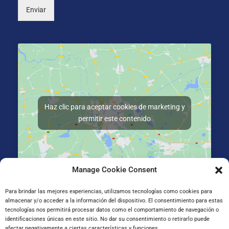
Enviar
Haz clic para aceptar cookies de marketing y
permitir este contenido
Manage Cookie Consent
La Salle Irun, Elizatxo Hiribidea 14-16, 20303 Irun, Gipuzkoa
Para brindar las mejores experiencias, utilizamos tecnologías como cookies para
almacenar y/o acceder a la información del dispositivo. El consentimiento para estas
tecnologías nos permitirá procesar datos como el comportamiento de navegación o
identificaciones únicas en este sitio. No dar su consentimiento o retirarlo puede
afectar negativamente a ciertas características y funciones.