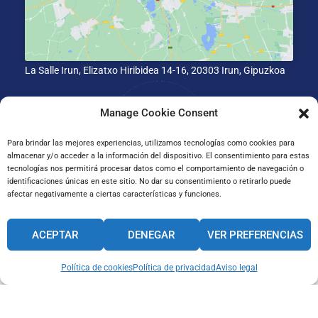
La Salle Irun, Elizatxo Hiribidea 14-16, 20303 Irun, Gipuzkoa
Manage Cookie Consent
Para brindar las mejores experiencias, utilizamos tecnologías como cookies para
almacenar y/o acceder a la información del dispositivo. El consentimiento para estas
tecnologías nos permitirá procesar datos como el comportamiento de navegación o
identificaciones únicas en este sitio. No dar su consentimiento o retirarlo puede
afectar negativamente a ciertas características y funciones.
CANAL INTERNO DE INFORMACIÓN
ACEPTAR
DENEGAR
VER PREFERENCIAS
CÓDIGO ÉTICO
PACTO EDUCATIVO GLOBAL
Política de cookies
Política de privacidad
Aviso legal
Aviso legal
Política de
Política de
cookies
privacidad