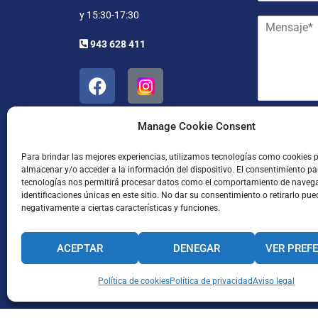
r
e
y 15:30-17:30
M
r
y
e
e
a
943 628 411
n
o
p
s
e
e
a
l
l
j
e
l
e
c
i
*
t
d
He leído
Manage Cookie Consent
r
o
ó
s
Para brindar las mejores experiencias, utilizamos tecnologías como cookies 
n
*
almacenar y/o acceder a la información del dispositivo. El consentimiento pa
i
tecnologías nos permitirá procesar datos como el comportamiento de naveg
c
identificaciones únicas en este sitio. No dar su consentimiento o retirarlo pue
o
negativamente a ciertas características y funciones.
*
ACEPTAR
DENEGAR
VER PREF
Enviar
CANAL INTERNO DE INFORMACIÓN
Política de cookies
Política de privacidad
CÓDIGO ÉTICO
Aviso legal
PACTO EDUCA