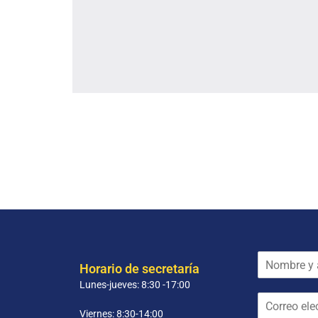
N
Horario de secretaría
o
Lunes-jueves: 8:30 -17:00
m
C
b
o
r
Viernes: 8:30-14:00