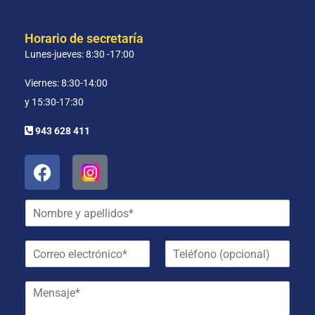
Horario de secretaría
Lunes-jueves: 8:30 -17:00
Viernes: 8:30-14:00
y 15:30-17:30
943 628 411
N
o
m
C
T
b
o
e
r
r
l
e
M
r
é
y
e
e
f
a