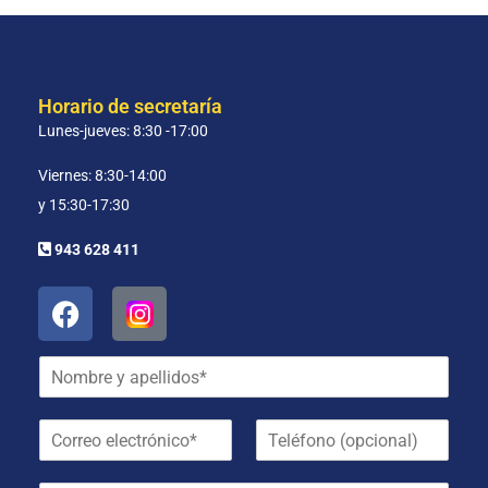
Horario de secretaría
Lunes-jueves: 8:30 -17:00
Viernes: 8:30-14:00
y 15:30-17:30
943 628 411
N
o
m
C
T
b
o
e
r
r
l
e