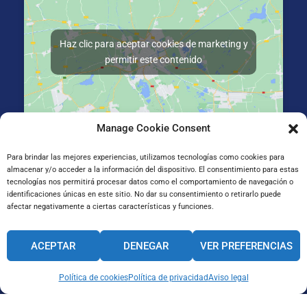
Haz clic para aceptar cookies de marketing y
permitir este contenido
Manage Cookie Consent
La Salle Irun, Elizatxo Hiribidea 14-16, 20303 Irun, Gipuzkoa
Para brindar las mejores experiencias, utilizamos tecnologías como cookies para
almacenar y/o acceder a la información del dispositivo. El consentimiento para estas
tecnologías nos permitirá procesar datos como el comportamiento de navegación o
identificaciones únicas en este sitio. No dar su consentimiento o retirarlo puede
afectar negativamente a ciertas características y funciones.
ACEPTAR
DENEGAR
VER PREFERENCIAS
Política de cookies
Política de privacidad
Aviso legal