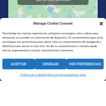
Manage Cookie Consent
La Salle Irun, Elizatxo Hiribidea 14-16, 20303 Irun, Gipuzkoa
Para brindar las mejores experiencias, utilizamos tecnologías como cookies para
almacenar y/o acceder a la información del dispositivo. El consentimiento para estas
tecnologías nos permitirá procesar datos como el comportamiento de navegación o
identificaciones únicas en este sitio. No dar su consentimiento o retirarlo puede
afectar negativamente a ciertas características y funciones.
ACEPTAR
DENEGAR
VER PREFERENCIAS
Política de cookies
Política de privacidad
Aviso legal
CANAL INTERNO DE INFORMACIÓN
CÓDIGO ÉTICO
PACTO EDUCATIVO GLOBAL