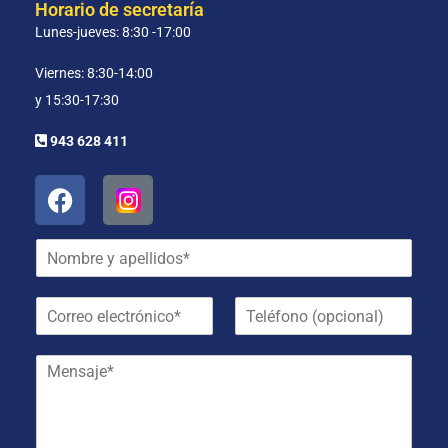
Horario de secretaría
Lunes-jueves: 8:30 -17:00
Viernes: 8:30-14:00
y 15:30-17:30
943 628 411
N
o
m
C
T
b
o
e
r
r
l
e
M
r
é
y
e
e
f
a
n
o
o
p
s
e
n
e
a
l
o
l