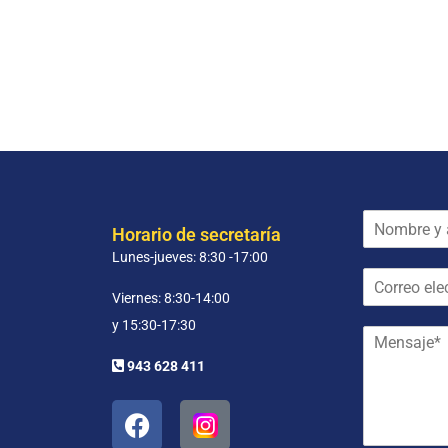
N
Horario de secretaría
o
Lunes-jueves: 8:30 -17:00
m
C
b
o
r
Viernes: 8:30-14:00
r
e
y 15:30-17:30
M
r
y
e
e
a
943 628 411
n
o
p
s
e
e
a
l
l
j
e
l