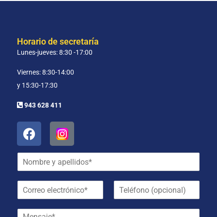
Horario de secretaría
Lunes-jueves: 8:30 -17:00
Viernes: 8:30-14:00
y 15:30-17:30
943 628 411
N
o
m
C
T
b
o
e
r
r
l
e
M
r
é
y