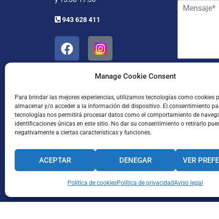
M
r
y
e
e
a
943 628 411
n
o
p
s
e
e
a
l
l
j
e
l
e
c
i
*
t
d
He leído
Manage Cookie Consent
r
o
ó
s
Para brindar las mejores experiencias, utilizamos tecnologías como cookies 
n
*
almacenar y/o acceder a la información del dispositivo. El consentimiento pa
i
tecnologías nos permitirá procesar datos como el comportamiento de naveg
c
identificaciones únicas en este sitio. No dar su consentimiento o retirarlo pue
o
negativamente a ciertas características y funciones.
*
ACEPTAR
DENEGAR
VER PREF
Enviar
CANAL INTERNO DE INFORMACIÓN
Política de cookies
Política de privacidad
CÓDIGO ÉTICO
Aviso legal
PACTO EDUCA