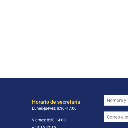
N
Horario de secretaría
o
Lunes-jueves: 8:30 -17:00
m
C
b
o
r
Viernes: 8:30-14:00
r
e
y 15:30-17:30