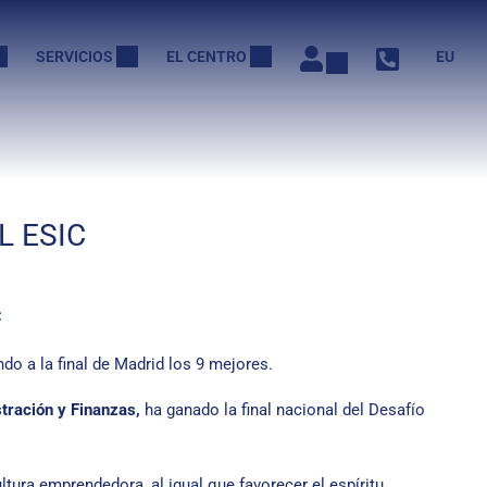
SERVICIOS
EL CENTRO
EU
L ESIC
C
do a la final de Madrid los 9 mejores.
ración y Finanzas,
ha ganado la final nacional del Desafío
ltura emprendedora, al igual que favorecer el espíritu