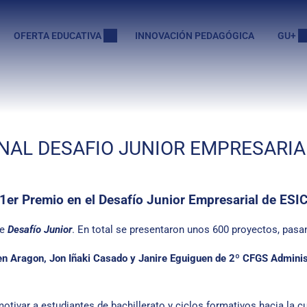
OFERTA EDUCATIVA
INNOVACIÓN PEDAGÓGICA
GU+
NAL DESAFIO JUNIOR EMPRESARIA
1er Premio en el Desafío Junior Empresarial de ESI
de
Desafío Junior
. En total se presentaron unos 600 proyectos, pasan
len Aragon, Jon Iñaki Casado y Janire Eguiguen
de 2º
CFGS Administ
tivar a estudiantes de bachillerato y ciclos formativos hacia la cu