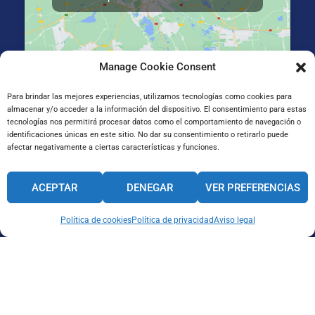
Manage Cookie Consent
La Salle Irun, Elizatxo Hiribidea 14-16, 20303 Irun, Gipuzkoa
Para brindar las mejores experiencias, utilizamos tecnologías como cookies para
almacenar y/o acceder a la información del dispositivo. El consentimiento para estas
tecnologías nos permitirá procesar datos como el comportamiento de navegación o
identificaciones únicas en este sitio. No dar su consentimiento o retirarlo puede
afectar negativamente a ciertas características y funciones.
ACEPTAR
DENEGAR
VER PREFERENCIAS
Política de cookies
Política de privacidad
Aviso legal
CANAL INTERNO DE INFORMACIÓN
CÓDIGO ÉTICO
PACTO EDUCATIVO GLOBAL