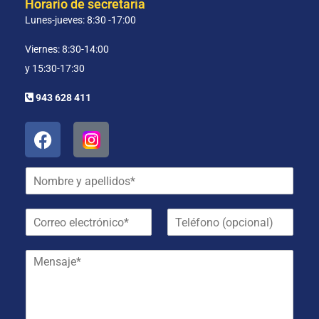
Horario de secretaría
Lunes-jueves: 8:30 -17:00
Viernes: 8:30-14:00
y 15:30-17:30
943 628 411
N
o
m
C
T
b
o
e
r
r
l
e
M
r
é
y
e
e
f
a
n
o
o
p
s
e
n
e
a
l
o
l