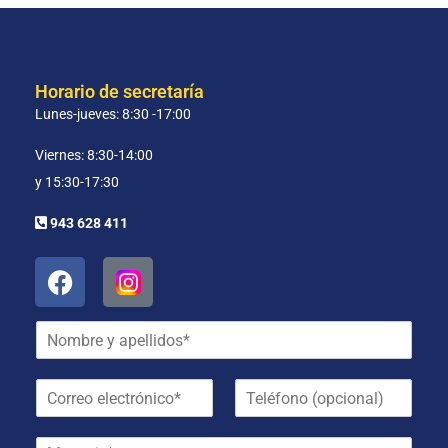
Horario de secretaría
Lunes-jueves: 8:30 -17:00
Viernes: 8:30-14:00
y 15:30-17:30
943 628 411
N
o
m
C
T
b
o
e
r
r
l
e
M
r
é