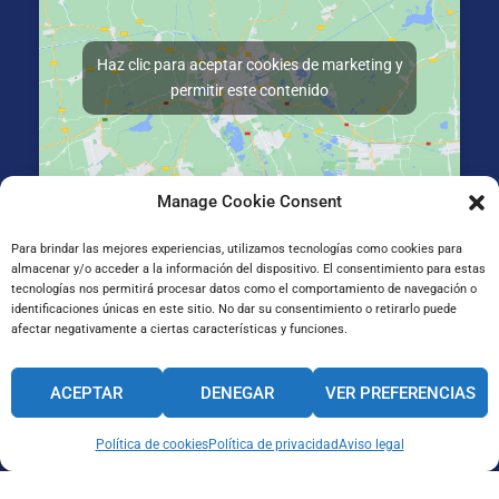
Haz clic para aceptar cookies de marketing y
permitir este contenido
Manage Cookie Consent
La Salle Irun, Elizatxo Hiribidea 14-16, 20303 Irun, Gipuzkoa
Para brindar las mejores experiencias, utilizamos tecnologías como cookies para
almacenar y/o acceder a la información del dispositivo. El consentimiento para estas
tecnologías nos permitirá procesar datos como el comportamiento de navegación o
identificaciones únicas en este sitio. No dar su consentimiento o retirarlo puede
afectar negativamente a ciertas características y funciones.
ACEPTAR
DENEGAR
VER PREFERENCIAS
Política de cookies
Política de privacidad
Aviso legal
CANAL INTERNO DE INFORMACIÓN