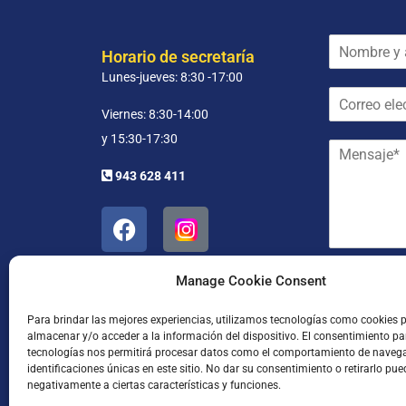
N
Horario de secretaría
o
Lunes-jueves: 8:30 -17:00
m
C
b
o
r
Viernes: 8:30-14:00
r
e
y 15:30-17:30
M
r
y
e
e
a
943 628 411
n
o
p
s
e
e
a
l
l
j
e
l
e
c
i
*
t
d
He leído
Manage Cookie Consent
r
o
ó
s
Para brindar las mejores experiencias, utilizamos tecnologías como cookies 
n
*
almacenar y/o acceder a la información del dispositivo. El consentimiento pa
i
tecnologías nos permitirá procesar datos como el comportamiento de naveg
c
identificaciones únicas en este sitio. No dar su consentimiento o retirarlo pue
o
negativamente a ciertas características y funciones.
*