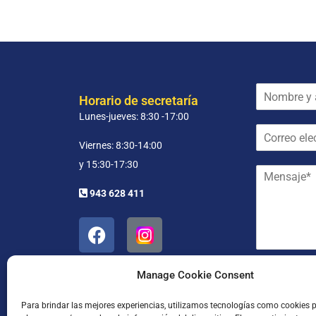
N
Horario de secretaría
o
Lunes-jueves: 8:30 -17:00
m
C
b
o
r
Viernes: 8:30-14:00
r
e
y 15:30-17:30
M
r
y
e
e
a
943 628 411
n
o
p
s
e
e
a
l
l
j
e
l
e
c
i
*
t
d
He leído
Manage Cookie Consent
r
o
ó
s
Para brindar las mejores experiencias, utilizamos tecnologías como cookies 
n
*