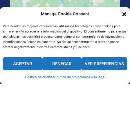
Manage Cookie Consent
La Salle Irun, Elizatxo Hiribidea 14-16, 20303 Irun, Gipuzkoa
Para brindar las mejores experiencias, utilizamos tecnologías como cookies para
almacenar y/o acceder a la información del dispositivo. El consentimiento para estas
tecnologías nos permitirá procesar datos como el comportamiento de navegación o
identificaciones únicas en este sitio. No dar su consentimiento o retirarlo puede
afectar negativamente a ciertas características y funciones.
ACEPTAR
DENEGAR
VER PREFERENCIAS
Política de cookies
Política de privacidad
Aviso legal
CANAL INTERNO DE INFORMACIÓN
CÓDIGO ÉTICO
PACTO EDUCATIVO GLOBAL
Aviso legal
Política de
Política de
cookies
privacidad