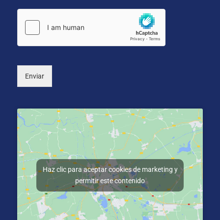
o
ó
i
s
n
o
*
i
n
c
a
o
l
*
)
Enviar
Haz clic para aceptar cookies de marketing y
permitir este contenido