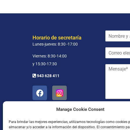
N
Horario de secretaría
o
Lunes-jueves: 8:30 -17:00
m
C
b
o
r
Viernes: 8:30-14:00
r
e
y 15:30-17:30
M
r
y
e
e
a
943 628 411
n
o
p
s
e
e
a
l
l
j
e
l
e
c
i
*
t
d
He leído
Manage Cookie Consent
r
o
ó
s
Para brindar las mejores experiencias, utilizamos tecnologías como cookies 
n
*
almacenar y/o acceder a la información del dispositivo. El consentimiento pa