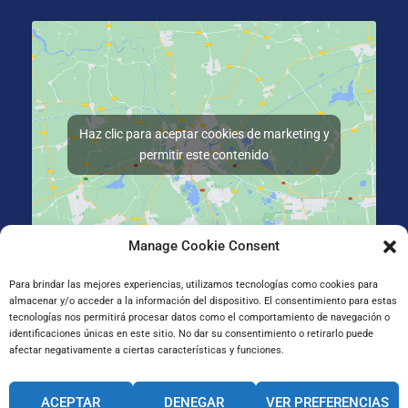
Haz clic para aceptar cookies de marketing y
permitir este contenido
Manage Cookie Consent
La Salle Irun, Elizatxo Hiribidea 14-16, 20303 Irun, Gipuzkoa
Para brindar las mejores experiencias, utilizamos tecnologías como cookies para
almacenar y/o acceder a la información del dispositivo. El consentimiento para estas
tecnologías nos permitirá procesar datos como el comportamiento de navegación o
identificaciones únicas en este sitio. No dar su consentimiento o retirarlo puede
afectar negativamente a ciertas características y funciones.
ACEPTAR
DENEGAR
VER PREFERENCIAS