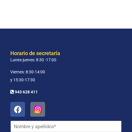
Horario de secretaría
Lunes-jueves: 8:30 -17:00
Viernes: 8:30-14:00
y 15:30-17:30
943 628 411
N
o