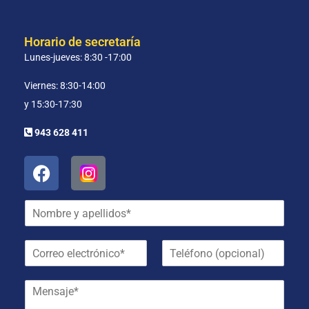
Horario de secretaría
Lunes-jueves: 8:30 -17:00
Viernes: 8:30-14:00
y 15:30-17:30
943 628 411
N
o
m
C
T
b
o
e
r
r
l
e
M
r
é
y
e
e
f
a