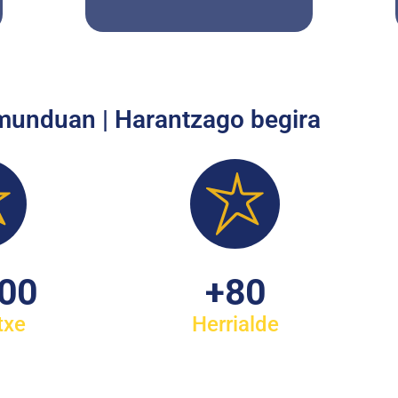
 munduan | Harantzago begira
100
+
80
txe
Herrialde