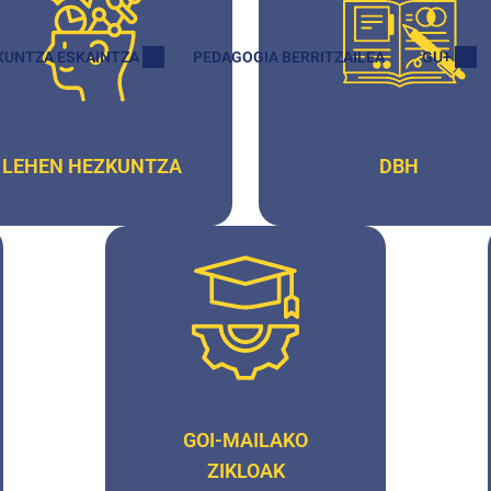
KUNTZA ESKAINTZA
PEDAGOGIA BERRITZAILEA
GU+
LEHEN HEZKUNTZA
DBH
GOI-MAILAKO
ZIKLOAK