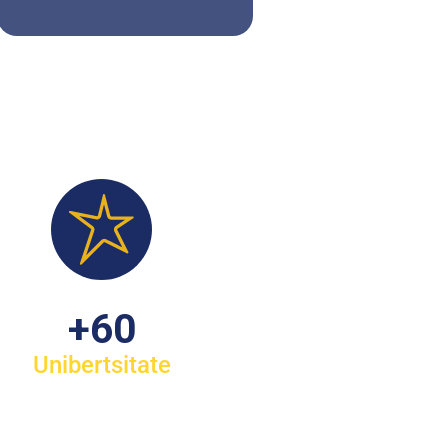
+
60
Unibertsitate