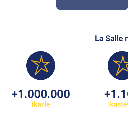
La Salle
+
1.000.000
+
1.
Ikasle
Ikaste