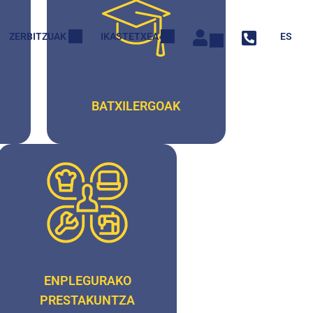
ZERBITZUAK
IKASTETXEA
ES
BATXILERGOAK
ENPLEGURAKO
PRESTAKUNTZA