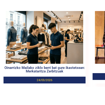
Oinarrizko Mailako ziklo berri bat gure ikastetxean:
Merkataritza Zerbitzuak
24/03/2026