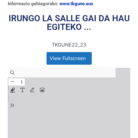
Informazio gehiagorako:
www.tkgune.eus
IRUNGO LA SALLE GAI DA HAU
EGITEKO ...
TKGUNE22_23
View Fullscreen