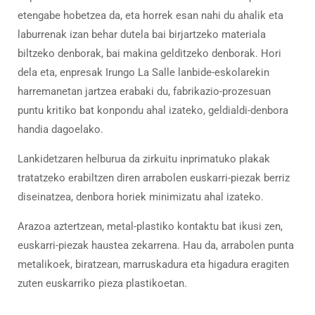
etengabe hobetzea da, eta horrek esan nahi du ahalik eta
laburrenak izan behar dutela bai birjartzeko materiala
biltzeko denborak, bai makina gelditzeko denborak. Hori
dela eta, enpresak Irungo La Salle lanbide-eskolarekin
harremanetan jartzea erabaki du, fabrikazio-prozesuan
puntu kritiko bat konpondu ahal izateko, geldialdi-denbora
handia dagoelako.
Lankidetzaren helburua da zirkuitu inprimatuko plakak
tratatzeko erabiltzen diren arrabolen euskarri-piezak berriz
diseinatzea, denbora horiek minimizatu ahal izateko.
Arazoa aztertzean, metal-plastiko kontaktu bat ikusi zen,
euskarri-piezak haustea zekarrena. Hau da, arrabolen punta
metalikoek, biratzean, marruskadura eta higadura eragiten
zuten euskarriko pieza plastikoetan.