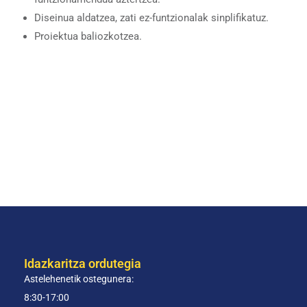
Diseinua aldatzea, zati ez-funtzionalak sinplifikatuz.
Proiektua baliozkotzea.
Idazkaritza ordutegia
Astelehenetik ostegunera:
8:30-17:00