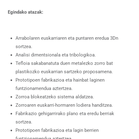
Egindako atazak:
Arrabolaren euskarriaren eta puntaren eredua 3Dn
sortzea.
Analisi dimentsionala eta tribologikoa.
Tefloia sakabanatuta duen metalezko zorro bat
plastikozko euskarrian sartzeko proposamena.
Prototipoen fabrikazioa eta hainbat laginen
funtzionamendua aztertzea.
Zorroa blokeatzeko sistema aldatzea.
Zorroaren euskarri-hormaren lodiera handitzea.
Fabrikazio gehigarrirako plano eta eredu berriak
sortzea.
Prototipoen fabrikazioa eta lagin berrien
funtzionamendua aztertzea.