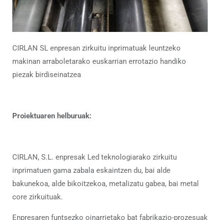
CIRLAN SL enpresan zirkuitu inprimatuak leuntzeko
makinan arraboletarako euskarrian errotazio handiko
piezak birdiseinatzea
Proiektuaren helburuak:
CIRLAN, S.L. enpresak Led teknologiarako zirkuitu
inprimatuen gama zabala eskaintzen du, bai alde
bakunekoa, alde bikoitzekoa, metalizatu gabea, bai metal
core zirkuituak.
Enpresaren funtsezko oinarrietako bat fabrikazio-prozesuak