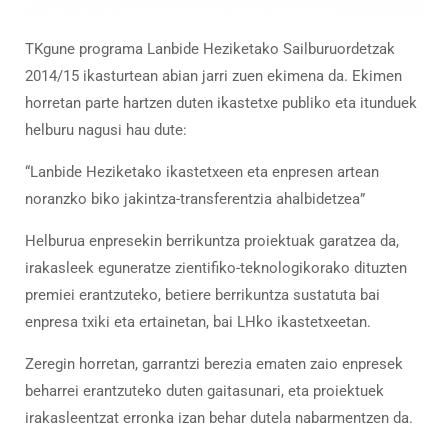
TKgune programa Lanbide Heziketako Sailburuordetzak
2014/15 ikasturtean abian jarri zuen ekimena da. Ekimen
horretan parte hartzen duten ikastetxe publiko eta itunduek
helburu nagusi hau dute:
“Lanbide Heziketako ikastetxeen eta enpresen artean
noranzko biko jakintza-transferentzia ahalbidetzea”
Helburua enpresekin berrikuntza proiektuak garatzea da,
irakasleek eguneratze zientifiko-teknologikorako dituzten
premiei erantzuteko, betiere berrikuntza sustatuta bai
enpresa txiki eta ertainetan, bai LHko ikastetxeetan.
Zeregin horretan, garrantzi berezia ematen zaio enpresek
beharrei erantzuteko duten gaitasunari, eta proiektuek
irakasleentzat erronka izan behar dutela nabarmentzen da.