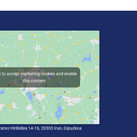
k to accept marketing cookies and enable
this content
lizatxo Hiribidea 14-16, 20303 Irun, Gipuzkoa