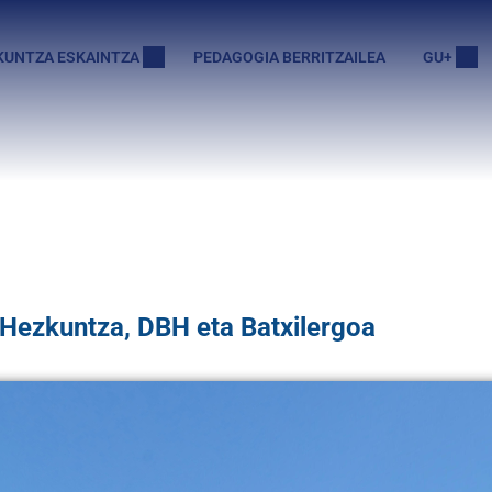
KUNTZA ESKAINTZA
PEDAGOGIA BERRITZAILEA
GU+
 Hezkuntza, DBH eta Batxilergoa