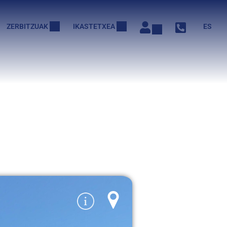
ZERBITZUAK
IKASTETXEA
ES