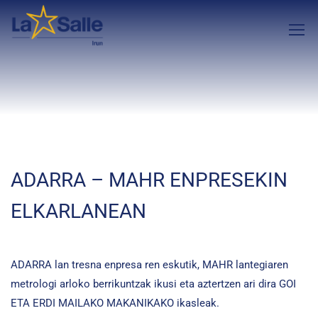
ADARRA – MAHR ENPRESEKIN
ELKARLANEAN
ADARRA lan tresna enpresa ren eskutik, MAHR lantegiaren
metrologi arloko berrikuntzak ikusi eta aztertzen ari dira GOI
ETA ERDI MAILAKO MAKANIKAKO ikasleak.