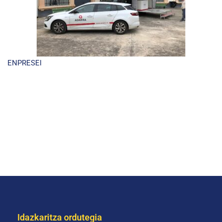
ENPRESEI
Idazkaritza ordutegia