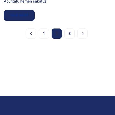
Apuntatu hemen sakatuz
READ MORE
1
2
3