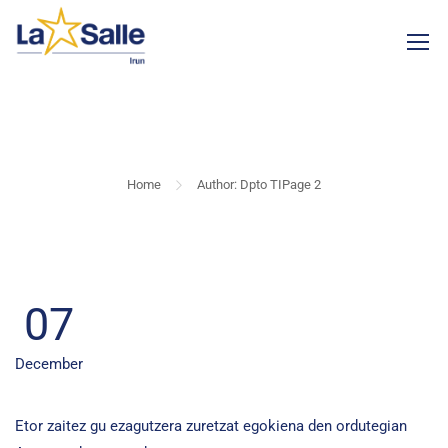
DPTO TI
Home
Author: Dpto TI
Page 2
07
December
Etor zaitez gu ezagutzera zuretzat egokiena den ordutegian