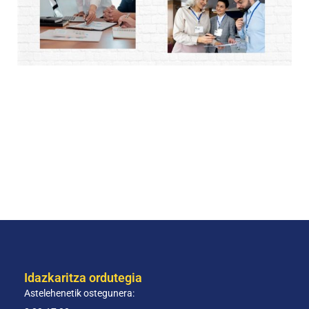
Idazkaritza ordutegia
Astelehenetik ostegunera: