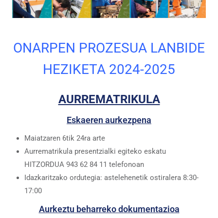
ONARPEN PROZESUA LANBIDE
HEZIKETA 2024-2025
AURREMATRIKULA
Eskaeren aurkezpena
Maiatzaren 6tik 24ra arte
Aurrematrikula presentzialki egiteko eskatu
HITZORDUA 943 62 84 11 telefonoan
Idazkaritzako ordutegia: astelehenetik ostiralera 8:30-
17:00
Aurkeztu beharreko dokumentazioa