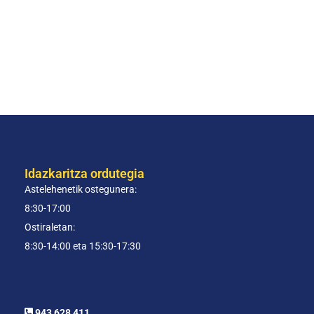
Idazkaritza ordutegia
Astelehenetik ostegunera:
8:30-17:00
Ostiraletan:
8:30-14:00 eta 15:30-17:30
943 628 411