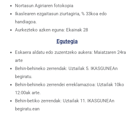
Nortasun Agiriaren fotokopia
Ikaslearen ezgaitasun ziurtagiria, % 33koa edo
handiagoa.
Aurkezteko azken eguna: Ekainak 28
Egutegia
Eskaera aldatu edo zuzentzeko aukera: Maiatzaren 24ra
arte
Behin-behineko zerrendak: Uztailak 5. IKASGUNEAn
begiratu.
Behin-behineko zerrendei erreklamazioa: Uztailak 10ko
12:00ak arte.
Behin-betiko zerrendak: Uztailak 11. IKASGUNEAn
begiratu.ean