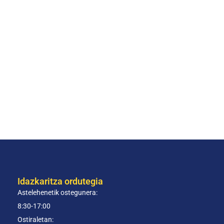
Idazkaritza ordutegia
Astelehenetik ostegunera:
8:30-17:00
Ostiraletan: