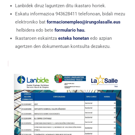
Lanbidek diruz laguntzen ditu ikastaro horiek.
Eskatu informazioa 943628411 telefonoan, bidali mezu
elektroniko bat
formacionempleo@irungolasalle.eus
helbidera edo bete
formulario hau.
Ikastaroen eskaintza
esteka honetan
edo azpian
agertzen den dokumentuan kontsulta dezakezu.