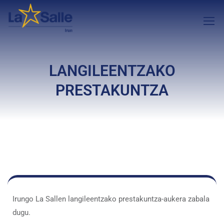
LANGILEENTZAKO
PRESTAKUNTZA
Irungo La Sallen langileentzako prestakuntza-aukera zabala
dugu.