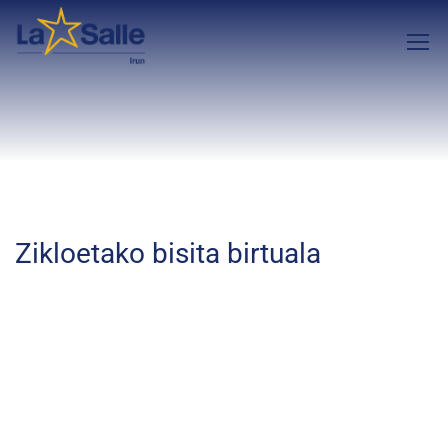
Zikloetako bisita birtuala