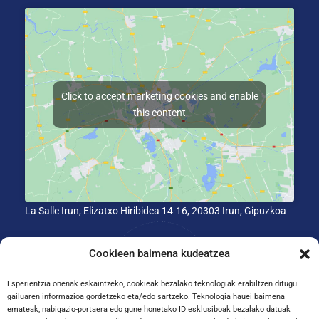
Click to accept marketing cookies and enable
this content
La Salle Irun, Elizatxo Hiribidea 14-16, 20303 Irun, Gipuzkoa
Cookieen baimena kudeatzea
Esperientzia onenak eskaintzeko, cookieak bezalako teknologiak erabiltzen ditugu
gailuaren informazioa gordetzeko eta/edo sartzeko. Teknologia hauei baimena
emateak, nabigazio-portaera edo gune honetako ID esklusiboak bezalako datuak